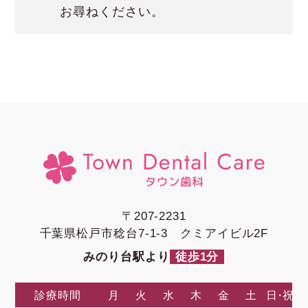
お尋ねください。
〒207-2231
千葉県松戸市稔台7-1-3 クミアイビル2F
みのり台駅より
徒歩1分
診療時間
月
火
水
木
金
土
日・祝