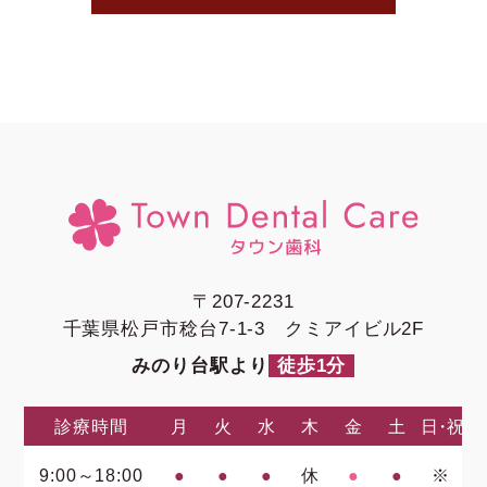
〒207-2231
千葉県松戸市稔台7-1-3 クミアイビル2F
みのり台駅より
徒歩1分
診療時間
月
火
水
木
金
土
日・祝
9:00～18:00
●
●
●
休
●
●
※